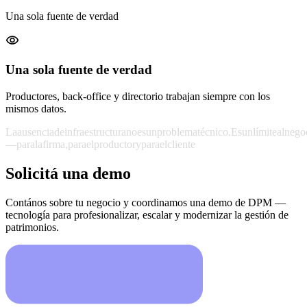
Una sola fuente de verdad
Una sola fuente de verdad
Productores, back-office y directorio trabajan siempre con los
mismos datos.
La
ausencia
de
infraestructura
no
es
un
problema
técnico.
Es
un
límite
al
nego
—
para
la
firma,
para
el
productor
y
para
el
cliente
Solicitá una demo
Contános sobre tu negocio y coordinamos una demo de DPM —
tecnología para profesionalizar, escalar y modernizar la gestión de
patrimonios.